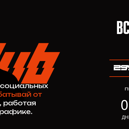
ВС
29
 социальных
П
батывай от
0
, работая
графике.
ДН